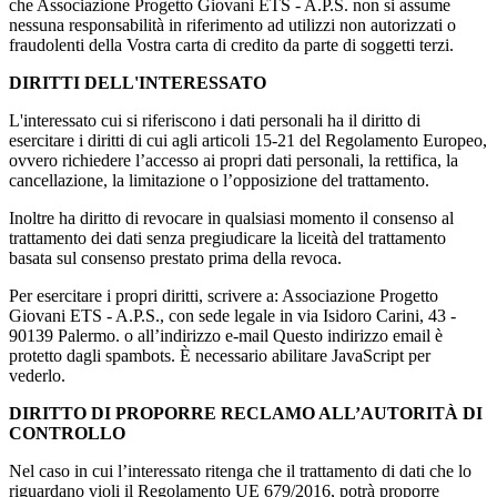
che Associazione Progetto Giovani ETS - A.P.S. non si assume
nessuna responsabilità in riferimento ad utilizzi non autorizzati o
fraudolenti della Vostra carta di credito da parte di soggetti terzi.
DIRITTI DELL'INTERESSATO
L'interessato cui si riferiscono i dati personali ha il diritto di
esercitare i diritti di cui agli articoli 15-21 del Regolamento Europeo,
ovvero richiedere l’accesso ai propri dati personali, la rettifica, la
cancellazione, la limitazione o l’opposizione del trattamento.
Inoltre ha diritto di revocare in qualsiasi momento il consenso al
trattamento dei dati senza pregiudicare la liceità del trattamento
basata sul consenso prestato prima della revoca.
Per esercitare i propri diritti, scrivere a: Associazione Progetto
Giovani ETS - A.P.S., con sede legale in via Isidoro Carini, 43 -
90139 Palermo. o all’indirizzo e-mail
Questo indirizzo email è
protetto dagli spambots. È necessario abilitare JavaScript per
vederlo.
DIRITTO DI PROPORRE RECLAMO ALL’AUTORITÀ DI
CONTROLLO
Nel caso in cui l’interessato ritenga che il trattamento di dati che lo
riguardano violi il Regolamento UE 679/2016, potrà proporre