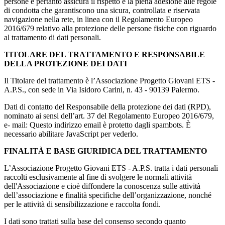
persone e pertanto assicura il rispetto e la piena adesione alle regole
di condotta che garantiscono una sicura, controllata e riservata
navigazione nella rete, in linea con il Regolamento Europeo
2016/679 relativo alla protezione delle persone fisiche con riguardo
al trattamento di dati personali.
TITOLARE DEL TRATTAMENTO E RESPONSABILE
DELLA PROTEZIONE DEI DATI
Il Titolare del trattamento è l’Associazione Progetto Giovani ETS -
A.P.S., con sede in Via Isidoro Carini, n. 43 - 90139 Palermo.
Dati di contatto del Responsabile della protezione dei dati (RPD),
nominato ai sensi dell’art. 37 del Regolamento Europeo 2016/679,
e- mail:
Questo indirizzo email è protetto dagli spambots. È
necessario abilitare JavaScript per vederlo.
FINALITÀ E BASE GIURIDICA DEL TRATTAMENTO
L’Associazione Progetto Giovani ETS - A.P.S. tratta i dati personali
raccolti esclusivamente al fine di svolgere le normali attività
dell'Associazione e cioè diffondere la conoscenza sulle attività
dell’associazione e finalità specifiche dell’organizzazione, nonché
per le attività di sensibilizzazione e raccolta fondi.
I dati sono trattati sulla base del consenso secondo quanto